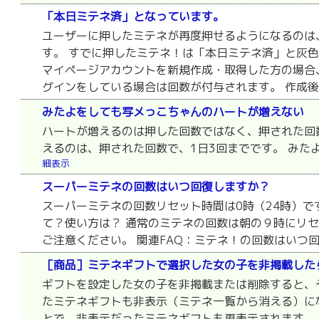
「本日ミテネ済」となっています。
ユーザーに押したミテネが再度押せるようになるのは、A
す。 すでに押したミテネ！は「本日ミテネ済」と灰色
マイページアカウントを新規作成・取得した方の場合
グインをしている場合は回数が付与されます。 作成後、
みたよをしても写メっこちゃんのハートが増えない
ハートが増えるのは押した回数ではなく、押された回
えるのは、押された回数で、1日3回までです。 みた
細表示
スーパーミテネの回数はいつ回復しますか？
スーパーミテネの回数リセット時間は0時（24時）です
て？使い方は？ 通常のミテネの回数は朝の９時にリ
ご注意ください。 関連FAQ：ミテネ！の回数はいつ
［商品］ミテネギフトで選択した女の子を非掲載した
ギフトを設定した女の子を非掲載または削除すると、
たミテネギフトも非表示（ミテネ一覧から消える）に
とで、非表示だったミテネギフトも再表示されます。