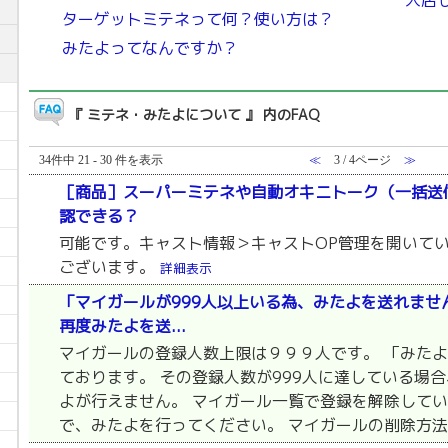
入店
ターゲットミテネって何？使い方は？
みたよってなんですか？
『 ミテネ・みたよについて 』 内のFAQ
34件中 21 - 30 件を表示
≪
3 / 4ページ
≫
［商品］スーパーミテネや自動オキニトーク（一括送
認できる？
可能です。キャスト情報＞キャストOP管理を開いて
ございます。
詳細表示
「マイガールが999人以上いる為、みたよを送れませ
再度みたよを送...
マイガールの登録人数上限は９９９人です。 「みた
ております。 その登録人数が999人に達している場
よが行えません。 マイガール一覧で登録を解除してい
で、みたよを行ってください。 マイガールの削除方法は