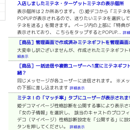
入店しましたミテネ・ターゲットミテネの表示個所
表示個所は２か所あります。 ①.姫デコから「ミテネ
POPUPが表示されるので、送りたいミテネを選択して
テネを送る」を開きます。 ページ内の上部に「特典
表示されており、 こちらをタップするとPOPUP...
詳
［商品］管理画面で作成済みミテネギフトを管理画面
大変申し訳ございませんが、作成されたミテネギフト
細表示
［商品］一括送信や複数ユーザーへ1度にミテネギフ
緒？
同じメッセージが各ユーザーに送信されます。 ※メッ
の下部に差し込まれます
詳細表示
ミテネ！の「マッチ率」タブにユーザーが表示されま
姫デコマイページ性格診断を公開する事により表示さ
「女の子情報」を選択し、 該当のキャストのプロフィ
デコ（マイページ）性格診断設定を「公開する」に設
タンを押してください。
詳細表示