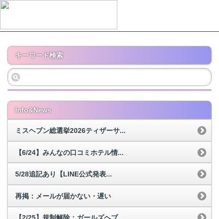
キーワード検索
Info&News
ミスヘブン総選挙2026ティザーサ...
【6/24】みんなの口コミホテル情...
5/28追記あり【LINE公式発表...
再掲：メールが届かない・遅い
【2/25】規制解除：ガールズヘブ...