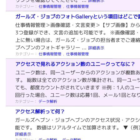
詳細表示
カテゴリー：
仕事情報管理
,
仕事情報管理
ガールズ・ジョブのフォトGalleryという項目はどこ
仕事情報管理＞画像確認・文言変更＞【サブ画像】から
3つ登録ができ、文言の追加も可能です。 ※画像確認
上に無い場合は、ガールズ・ジョブの担当者までご連絡
ブヘブンのフォトギャラリー ...
詳細表示
カテゴリー：
仕事情報管理
,
仕事情報管理
アクセスで見れるアクション数のユニークってなに？
ユニーク数は、同一ユーザーからのアクションが複数あ
す。 総数は全てのアクション数が集計され、同一ユー
ても、都度カウントがされていきます ※例：1人のユー
回行った場合、ユニーク数は応募1回、メール1回とな
カテゴリー：
データ解析
アクセス解析って何？
ガールズヘブン・ジョブヘブンのアクセス状況・アク
能です。 数値はリアルタイムで加算されます。 ▼（
詳細表示
カテゴリー：
データ解析
,
データ解析