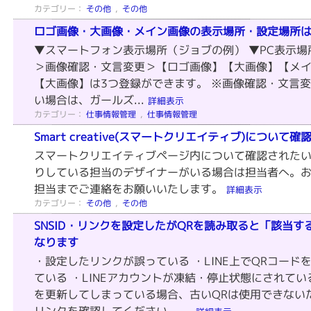
カテゴリー：
その他
,
その他
ロゴ画像・大画像・メイン画像の表示場所・設定場所
▼スマートフォン表示場所（ジョブの例） ▼PC表示場
＞画像確認・文言変更＞【ロゴ画像】【大画像】【メ
【大画像】は3つ登録ができます。 ※画像確認・文言
い場合は、ガールズ...
詳細表示
カテゴリー：
仕事情報管理
,
仕事情報管理
Smart creative(スマートクリエイティブ)につい
スマートクリエイティブページ内について確認された
りしている担当のデザイナーがいる場合は担当者へ。
担当までご連絡をお願いいたします。
詳細表示
カテゴリー：
その他
,
その他
SNSID・リンクを設定したがQRを読み取ると「該当
なります
・設定したリンクが誤っている ・LINE上でQRコー
ている ・LINEアカウントが凍結・停止状態にされてい
を更新してしまっている場合、古いQRは使用できないた
リンクを確認してください。 ...