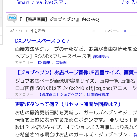
Smart creative(スマ...
力を入
『 【管理画面】ジョブヘブン 』 内のFAQ
54件中 1 - 10 件を表示
≪
1 / 6ページ
≫
DXフリースペースって？
面接方法やグループの情報など、お店が自由な情報を公
ヘブン】PCのDXフリースペース例
詳細表示
カテゴリー：
DX管理
,
DX管理
【ジョブヘブン】お店ページ画像UP容量サイズ、画質
ジョブお店ページ画像UP容量サイズ、画質一覧 画像名 容
ロゴ画像 500KB以下 240×240 gif,jpg,png(アニメー
カテゴリー：
【管理画面】ジョブヘブン
,
仕事情報管理
更新ボタンって何？（リセット時間や回数は？）
お店の最終更新日時を更新し、ガールズヘブンやジョ
情報を上位に表示するためのボタンです。 ◆リセット時
数は？ お店のタイプ、オプション加入有無により異な
ご希望される場合はお店のガールズ・ジョブヘブン...