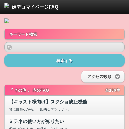
姫デコマイページFAQ
キーワード検索
検索する
アクセス数順
『 その他 』 内のFAQ
全106件
【キャスト様向け】スクショ防止機能...
誠に遺憾ながら、一般的なブラウザ（...
ミテネの使い方が知りたい
姫デコからミテネを行うことができま...