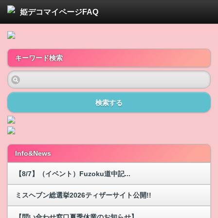
姫デコマイページFAQ
キーワード検索
検索する
Info&News
【8/7】（イベント）Fuzoku道中記...
ミスヘブン総選挙2026ティザーサイト公開!!
【問い合わせ窓口夏季休業のお知らせ】