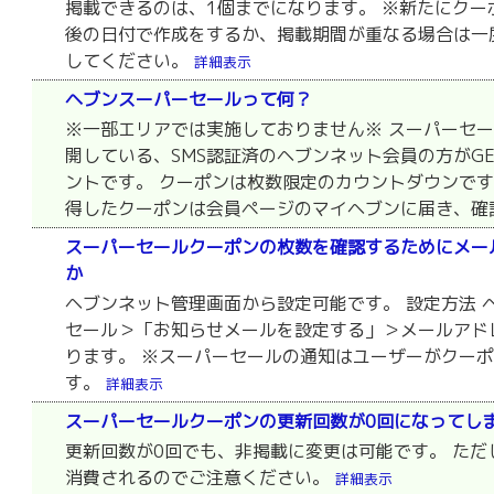
掲載できるのは、1個までになります。 ※新たにク
後の日付で作成をするか、掲載期間が重なる場合は一
してください。
詳細表示
ヘブンスーパーセールって何？
※一部エリアでは実施しておりません※ スーパーセ
開している、SMS認証済のヘブンネット会員の方がG
ントです。 クーポンは枚数限定のカウントダウンです
得したクーポンは会員ページのマイヘブンに届き、確認
スーパーセールクーポンの枚数を確認するためにメー
か
ヘブンネット管理画面から設定可能です。 設定方法 
セール＞「お知らせメールを設定する」＞メールアド
ります。 ※スーパーセールの通知はユーザーがクー
す。
詳細表示
スーパーセールクーポンの更新回数が0回になってし
更新回数が0回でも、非掲載に変更は可能です。 た
消費されるのでご注意ください。
詳細表示