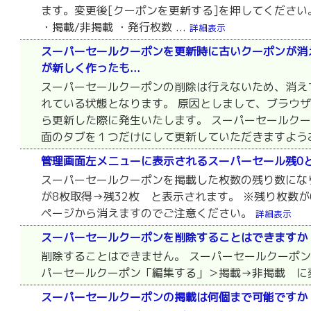
ます。変更後[クーポンを更新する]を押してください
・掲載/非掲載 ・発行枚数 ...
詳細表示
スーパーセールクーポンを更新時に古いクーポンが消
が新しく作ったも...
スーパーセールクーポンの削除は行えないため、消え
れている状態となります。 原因としまして、ブラウ
ら更新した際に発生いたします。 スーパーセールク
面のタブを１つだけにして更新していただきますよう
管理画面左メニューに表示されるスーパーセール残0
スーパーセールクーポンを掲載した枚数の残り数になり
が8枚取得→残32枚 と表示されます。 ※残り枚数
ページから消えますのでご注意ください。
詳細表示
スーパーセールクーポンを削除することはできますか
削除することはできません。 スーパーセールクーポ
パーセールクーポン「編集する」＞掲載→非掲載 に
スーパーセールクーポンの掲載は何個まで可能ですか